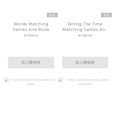
售完
售完
Words Matching
Telling The Time
Games And Book
Matching Games And
Book
NT$549
NT$549
加入購物車
加入購物車