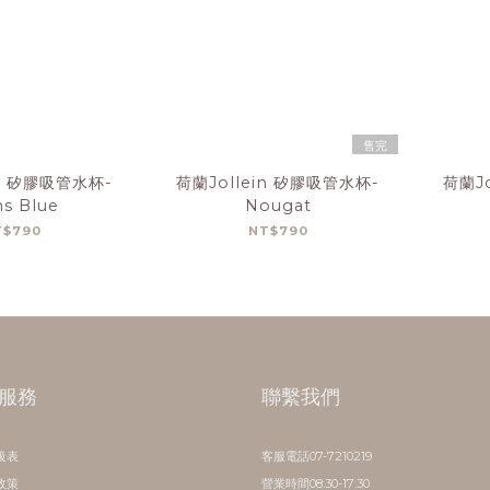
售完
in 矽膠吸管水杯-
荷蘭Jollein 矽膠吸管水杯-
荷蘭J
ns Blue
Nougat
T$790
NT$790
服務
聯繫我們
級表
客服電話07-7210219
政策
營業時間08:30-17:30