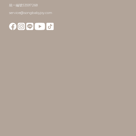
統一編號53597268
service@songbabyjoy.com