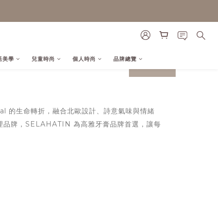
活美學
兒童時尚
個人時尚
品牌總覽
prev
next
ural 的生命轉折，融合北歐設計、詩意氣味與情緒
護理品牌，SELAHATIN 為高雅牙膏品牌首選，讓每