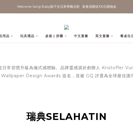
Welcome Song Baby親子生活美學概念館   新會員贈送100元購物金
活用品
玩具禮品
桌遊 | 拼圖
中文童書
英文童書
餐桌生
從日常習慣升級為儀式感體驗。品牌靈感源於創辦人 Kristoffer V
lpaper Design Awards 提名，並被 GQ 評選為全球最佳
瑞典SELAHATIN