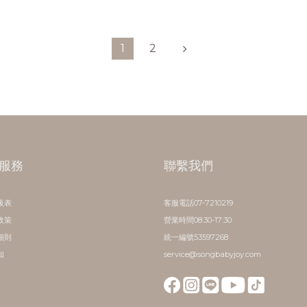
1
2
服務
聯繫我們
級表
客服電話07-7210219
政策
營業時間08:30-17:30
細則
統一編號53597268
知
service@songbabyjoy.com