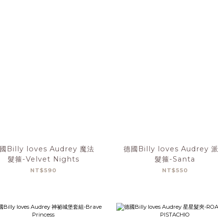
國Billy loves Audrey 魔法
德國Billy loves Audrey 
髮箍-Velvet Nights
髮箍-Santa
NT$590
NT$550