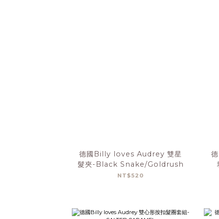
德國Billy loves Audrey 雙星
德
髮夾-Black Snake/Goldrush
NT$520