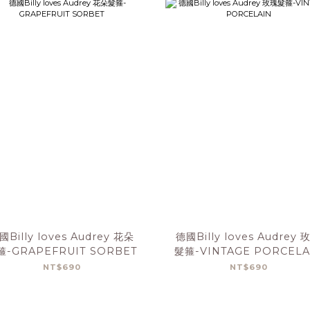
國Billy loves Audrey 花朵
德國Billy loves Audrey 
箍-GRAPEFRUIT SORBET
髮箍-VINTAGE PORCELA
NT$690
NT$690