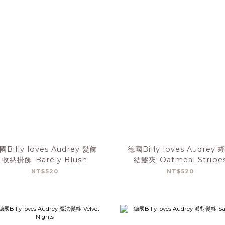
國Billy loves Audrey 髮飾
德國Billy loves Audrey 
收納掛飾-Barely Blush
結髮夾-Oatmeal Stripe
NT$520
NT$520