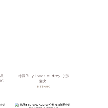
星星
德國Billy loves Audrey 心形
IO
髮夾-
TRUFFLE/BITTERSWEET
NT$480