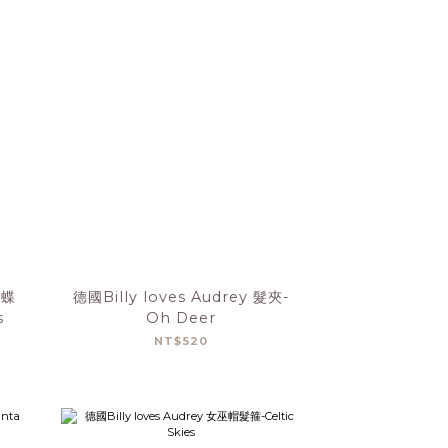
蝴蝶
德國Billy loves Audrey 髮夾-
s
Oh Deer
NT$520