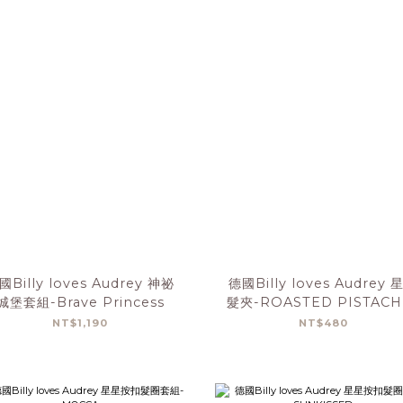
國Billy loves Audrey 神祕
德國Billy loves Audrey 
城堡套組-Brave Princess
髮夾-ROASTED PISTACH
NT$1,190
NT$480