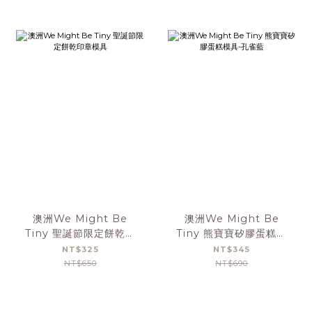
澳洲We Might Be
澳洲We Might Be
Tiny 聖誕節限定餅乾印
Tiny 熊寶寶矽膠蛋糕模
章模具
具-孔雀藍
NT$325
NT$345
NT$650
NT$690