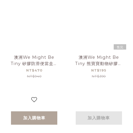
售完
澳洲We Might Be
澳洲We Might Be
Tiny 矽膠防滑便當盒兔
Tiny 熊寶寶動物矽膠吸
寶寶-深灰
管外出攜帶組-萊姆黃(含
NT$470
NT$195
1支吸管+1支清潔刷)
NT$940
NT$390
加入購物車
加入購物車