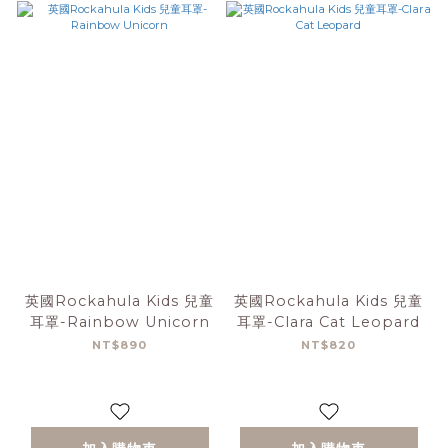
英國Rockahula Kids 兒童
英國Rockahula Kids 兒童
耳罩-Rainbow Unicorn
耳罩-Clara Cat Leopard
NT$890
NT$820