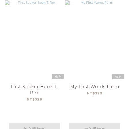
售完
售完
First Sticker Book T.
My First Words Farm
Rex
NT$329
NT$329