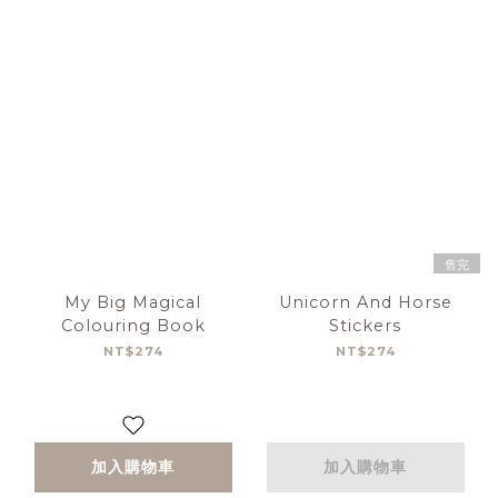
售完
My Big Magical
Unicorn And Horse
Colouring Book
Stickers
NT$274
NT$274
加入購物車
加入購物車