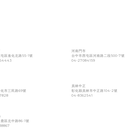
市
河南門市
屯區進化北路55-1號
台中市西屯區河南路二段500-7號
354443
04-27084159
民
員林中正
化市三民路69號
彰化縣員林市中正路104-2號
7828
04-8362541
局
鹿區北中路86-1號
38867