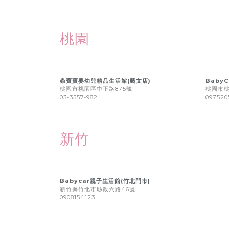
桃園
蟲寶寶嬰幼兒精品生活館(藝文店)
BabyC
桃園市桃園區中正路875號
桃園市桃
03-3557-982
097520
新竹
Babycar親子生活館(竹北門市)
新竹縣竹北市縣政六路46號
0908154123