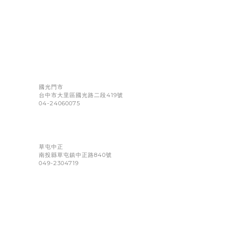
國光門市
台中市大里區國光路二段419號
04-24060075
草屯中正
南投縣草屯鎮中正路840號
049-2304719