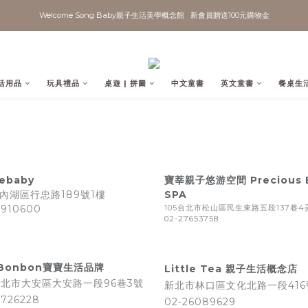
Welcome Song Baby親子生活美學概念館   新會員贈送100元購物金
活用品
玩具禮品
桌遊 | 拼圖
中文童書
英文童書
餐桌生
lebaby
寶莘親子悠游空間 Precious 
內湖區行忠路189號1樓
SPA
7910600
105台北市松山區民生東路五段137巷4
02-27653758
Bonbon
寶寶生活品牌
Little Tea
親子生活概念店
 臺北市大安區大安路一段96巷3號
新北市林口區文化北路一段416
7726228
02-26089629