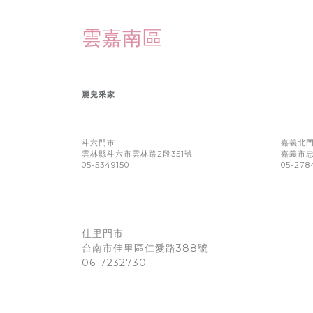
雲嘉南區
麗兒采家
斗六門市
嘉義北
雲林縣斗六市雲林路2段351號
嘉義市忠
05-5349150
05-278
佳里門市
388
台南市佳里區仁愛路
號
06-7232730