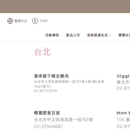
繁體中文
TWD
活動專區
新品上市
居家質感生活
寶寶生
台北
康承親子概念藥局
Gigg
台北市大安區復興南路一段107巷4號1樓(忠孝
臺北市
Sogo後方)
02-8
02-87733378
曖麗嬰童百貨
Mon 
台北市中正區南昌路一段163號
106
02-23946681
02-8