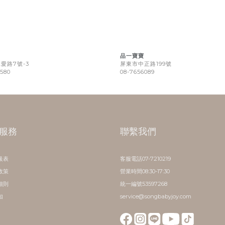
品一寶寶
愛路7號-3
屏東市中正路199號
8580
08-7656089
服務
聯繫我們
級表
客服電話07-7210219
政策
營業時間08:30-17:30
細則
統一編號53597268
知
service@songbabyjoy.com