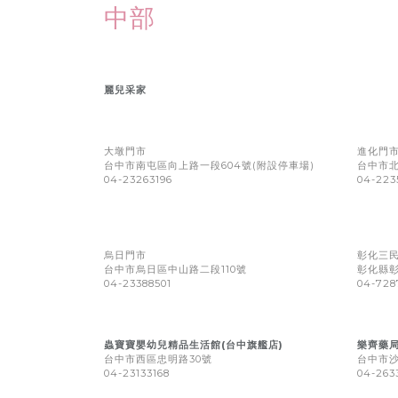
中部
麗兒采家
大墩門市
進化門
台中市南屯區向上路一段604號(附設停車場)
台中市北
04-23263196
04-22
烏日門市
彰化三
台中市烏日區中山路二段110號
彰化縣彰
04-23388501
04-728
蟲寶寶嬰幼兒精品生活館(台中旗艦店)
樂齊藥
台中市西區忠明路30號
台中市沙
04-23133168
04-263