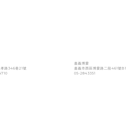
門
嘉義博愛
孝路346巷21號
嘉義市西區博愛路二段461號B1
4710
05-2843351