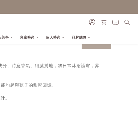
活美學
兒童時尚
個人時尚
品牌總覽
prev
next
天然成分、詩意香氣、細膩質地，將日常沐浴護膚，昇
，便能勾起與孩子的甜蜜回憶。
設計。