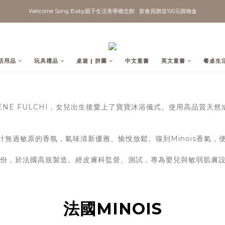
Welcome Song Baby親子生活美學概念館   新會員贈送100元購物金
活用品
玩具禮品
桌遊 | 拼圖
中文童書
英文童書
餐桌生
LÈNE FULCHI，女兒出生後愛上了寶寶沐浴儀式。使用高品質
設計無過敏原的香氛，氣味清新優雅、愉悅放鬆。嗅到Minois香氣
天然成份，於法國高規製造。經皮膚科監督、測試，專為嬰兒與敏弱肌膚
法國MINOIS