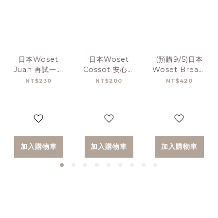
日本Woset
日本Woset
(預購9/5)日本
Juan 再試一次
Cossot 安心削
Woset Breata
橡皮擦
筆器
溫柔安全剪刀
NT$230
NT$200
NT$420
加入購物車
加入購物車
加入購物車