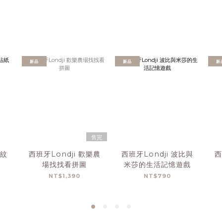
新品
新品
新
售完
空紋
西班牙Londji 歡樂農
西班牙Londji 波比與
西
場找找看拼圖
米莎的生活記憶遊戲
NT$1,390
NT$790