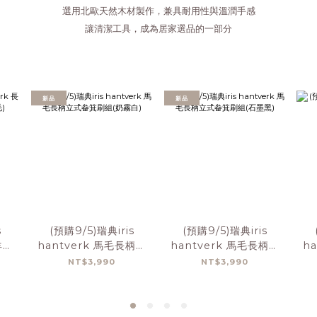
選用北歐天然木材製作，兼具耐用性與溫潤手感
讓清潔工具，成為居家選品的一部分
新品
新品
s
(預購9/5)瑞典iris
(預購9/5)瑞典iris
羊毛
hantverk 馬毛長柄立
hantverk 馬毛長柄立
h
)
式畚箕刷組(奶霧白)
式畚箕刷組(石墨黑)
NT$3,990
NT$3,990