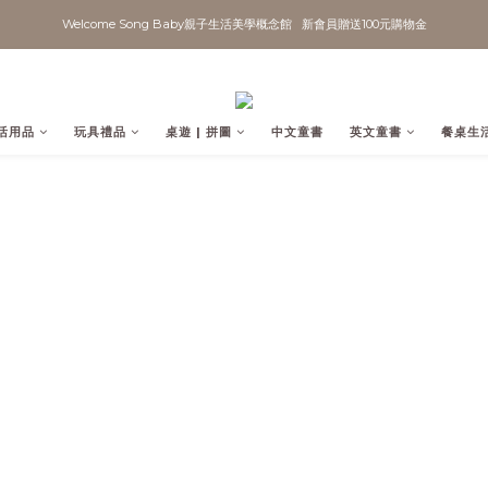
Welcome Song Baby親子生活美學概念館   新會員贈送100元購物金
活用品
玩具禮品
桌遊 | 拼圖
中文童書
英文童書
餐桌生