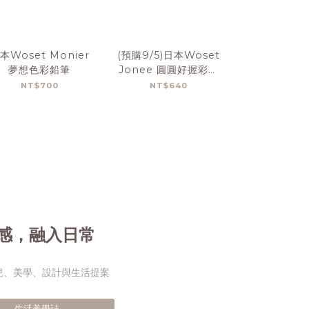
本Woset Monier
(預購9/5)日本Woset
(預購9/5)日
夢想色彩鉛筆
Jonee 圓圓好握彩色
小蟲蟲分享
筆
NT$700
NT$640
NT$4
感，融入日常
兒、美學、設計與生活提案
生活美學誌