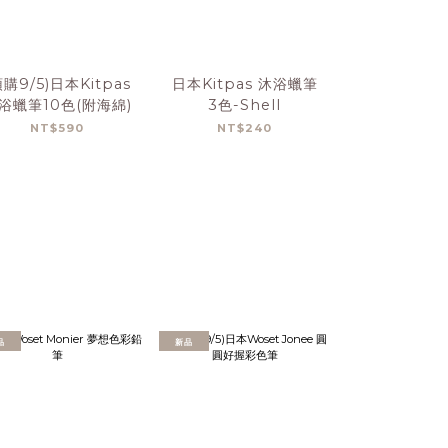
預購9/5)日本Kitpas
日本Kitpas 沐浴蠟筆
日本Kitpa
浴蠟筆10色(附海綿)
3色-Shell
3色-Co
NT$590
NT$240
NT$2
品
新品
新品