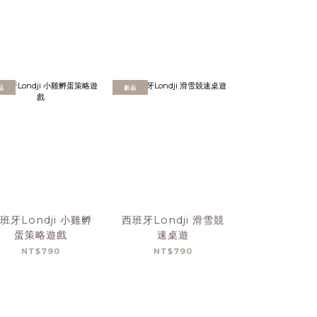
品
新品
班牙Londji 小雞孵
西班牙Londji 滑雪競
西班牙Lond
蛋策略遊戲
速桌遊
物拼
NT$790
NT$790
NT$1,