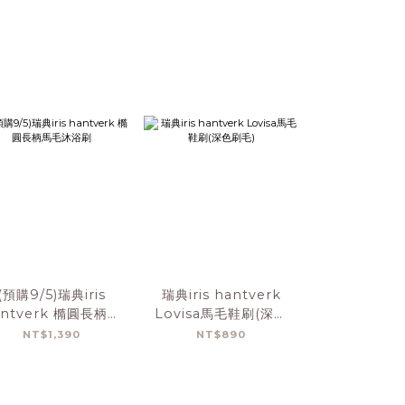
(預購9/5)瑞典iris
瑞典iris hantverk
瑞典iris han
antverk 橢圓長柄馬
Lovisa馬毛鞋刷(深色
心圓形馬毛
毛沐浴刷
刷毛)
NT$1,390
NT$890
NT$1,