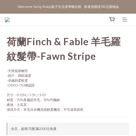
Welcome Song Baby親子生活美學概念館   新會員贈送100元購物金
荷蘭Finch & Fable 羊毛羅
紋髮帶-Fawn Stripe
-天然低過敏性
-排汗、調節溫度
-卓越的柔軟度
-OEKO-TEX®認證
尺寸：0-12M／1-3Y／3-5Y
材質：70%美麗諾羊毛、30%竹纖維
產地：土耳其
清洗方式：羊毛冷水機洗或輕柔機洗，不可滾筒烘乾
全店，超商/宅配滿2000元免運