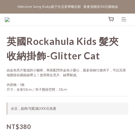
Welcome Song Baby親子生活美學概念館   新會員贈送100元購物金
英國Rockahula Kids 髮夾
收納掛飾-Glitter Cat
由金色亮片製成的小貓咪，再搭配閃亮金色小愛心，最多容納12個夾子，可以完美
地懸掛在羅緞絲帶上！使用再生亮片、絲帶製成。
內容物：1個
尺寸：全長53cm／夾子懸掛空間：33cm
全店，超商/宅配滿2000元免運
NT$380