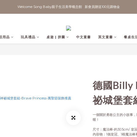
Welcome Song Baby親子生活美學概念館   新會員贈送100元購物金
活用品
玩具禮品
桌遊 | 拼圖
中文童書
英文童書
餐桌生
德國Billy 
祕城堡套組-B
一個關於勇敢公主的小故事，
喔！
尺寸：魔法棒-約30.5cm/ 皇冠
內容物：1個皇冠、1根魔法棒