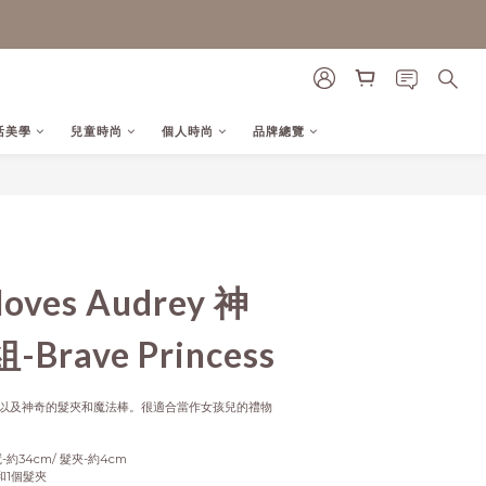
活美學
兒童時尚
個人時尚
品牌總覽
立即購買
loves Audrey 神
rave Princess
以及神奇的髮夾和魔法棒。很適合當作女孩兒的禮物
-約34cm/ 髮夾-約4cm
和1個髮夾