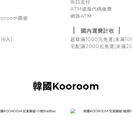
街口支付
ATM虛擬代碼繳費
網路ATM
oroom圍裙
▏
▏
國內運費計收
(6入)
超取滿1000元免運(未滿10
宅配滿2000元免運(未滿2
韓國Kooroom