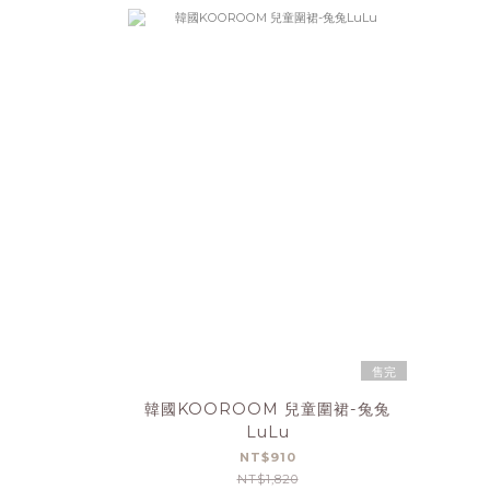
售完
韓國KOOROOM 兒童圍裙-兔兔
LuLu
NT$910
NT$1,820