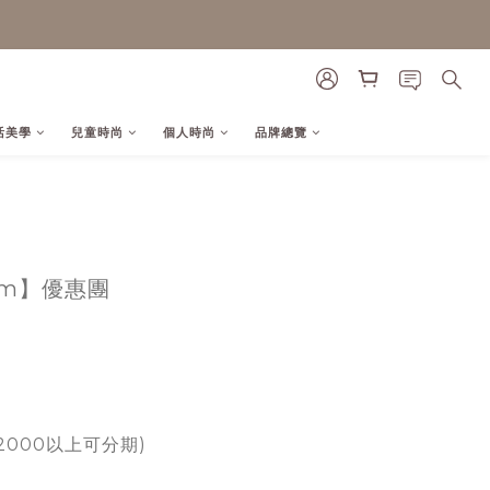
活美學
兒童時尚
個人時尚
品牌總覽
om
】優惠團
2000以上可分期)