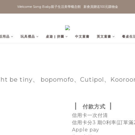
Welcome Song Baby親子生活美學概念館   新會員贈送100元購物金
活用品
玩具禮品
桌遊 | 拼圖
中文童書
英文童書
餐桌生
ht be tiny、 bopomofo、Cutipol
、Kooro
▏
▏
付款方式
信用卡一次付清
信用卡分3 期0利率(訂單滿
Apple pay