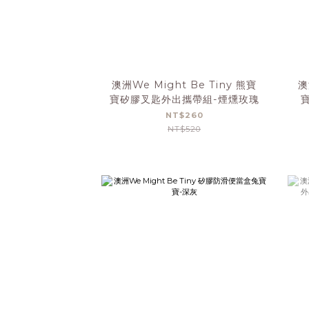
澳洲We Might Be Tiny 熊寶
澳
寶矽膠叉匙外出攜帶組-煙燻玫瑰
NT$260
NT$520