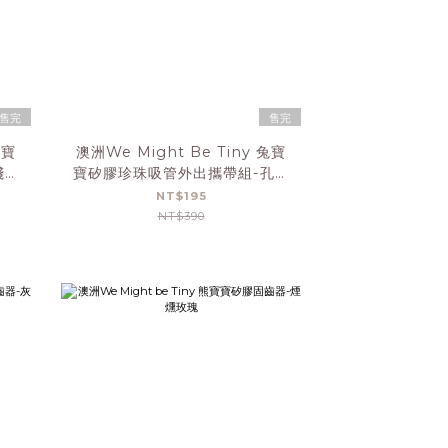
售完
售完
熊寶
澳洲We Might Be Tiny 兔寶
淺灰
寶矽膠珍珠吸管外出攜帶組-孔雀
藍
NT$195
NT$390