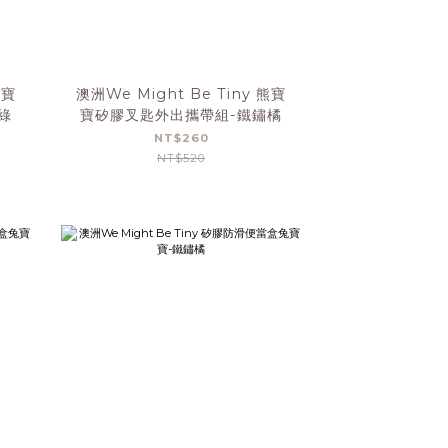
熊寶
澳洲We Might Be Tiny 熊寶
綠
寶矽膠叉匙外出攜帶組-鐵鏽橘
NT$260
NT$520