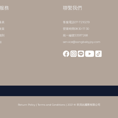
服務
聯繫我們
級表
客服電話07-7210219
政策
營業時間08:30-17:30
細則
統一編號53597268
知
service@songbabyjoy.com
Return Policy
|
Terms and Conditions
| 2021 © 宋貝比國際有限公司