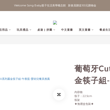
Welcome Song Baby親子生活美學概念館   新會員贈送100元購物金
活用品
玩具禮品
桌遊 | 拼圖
中文童書
英文童書
餐桌生
葡萄牙Cut
金筷子組
內容物
筷子：22.5cm
筷架
★無禮盒包裝★