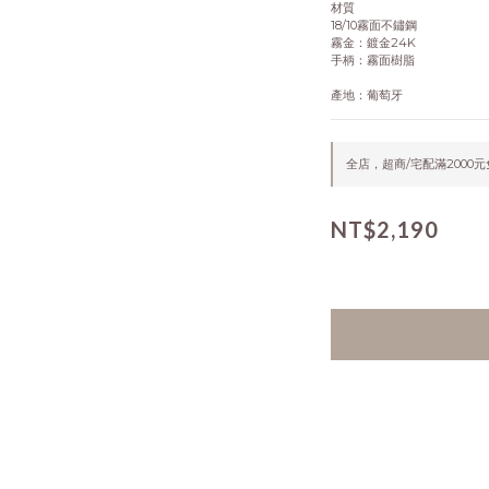
材質
18/10霧面不鏽鋼
霧金：鍍金24K
手柄：霧面樹脂
產地：葡萄牙
全店，超商/宅配滿2000
NT$2,190