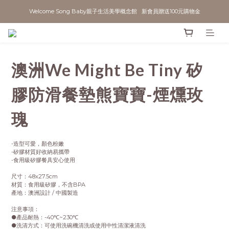
Welcome Song Baby親子生活美學概念館   新會員贈送100元購物金
澳洲We Might Be Tiny 矽
膠防滑餐墊熊寶寶-煙燻玫
瑰
-造型可愛，顏色粉嫩
-矽膠材質好收納易攜帶
-食用級矽膠餐具安心使用
尺寸：48x27.5cm
材質：食用級矽膠，不含BPA
產地：澳洲設計 / 中國製造
注意事項：
●產品耐熱：-40℃~230℃
●洗清方式：可使用洗碗機清洗或使用中性清潔液清洗