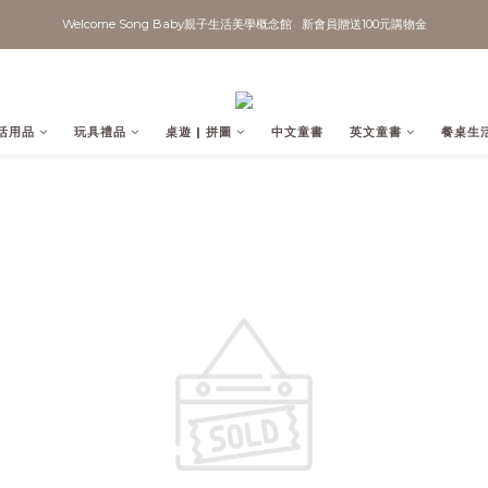
Welcome Song Baby親子生活美學概念館   新會員贈送100元購物金
活用品
玩具禮品
桌遊 | 拼圖
中文童書
英文童書
餐桌生