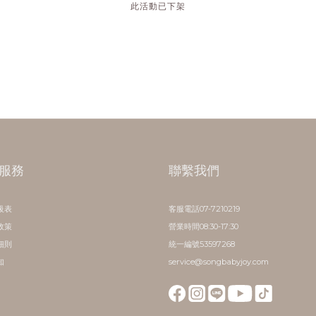
此活動已下架
服務
聯繫我們
級表
客服電話07-7210219
政策
營業時間08:30-17:30
細則
統一編號53597268
知
service@songbabyjoy.com