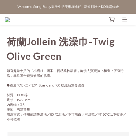
Welcome Song Baby親子生活美學概念館   新會員贈送100元購物金
荷蘭Jollein 洗澡巾-Twig
Olive Green
印有趣味十足的「小樹枝」圖案，觸感柔軟親膚，能洗去寶寶臉上和身上所有污
垢，非常適合寶寶敏感的肌膚。
●通過 “OEKO-TEX" Standard 100 紡織品無毒認證
材質：100%棉
尺寸：15x20cm
內容物：3入
產地：巴基斯坦
清洗方式：使用前請先清洗／60 °C水洗／不可漂白／可烘乾／可150°C以下熨燙／
不可乾洗