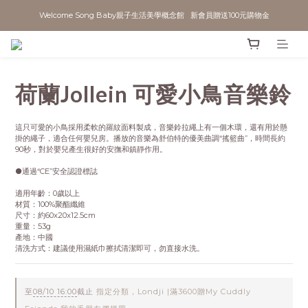
Welcome Song Baby親子生活美學概念館   新會員贈送100元購物金
荷蘭Jollein 可愛小鳥音樂鈴
這只可愛的小鳥採用柔軟的羅紋面料製成，音樂鈴拉繩上有一個木環，還有用於懸
掛的繩子，適合任何嬰兒房。播放的音樂為舒伯特的優美曲調“搖籃曲”，時間長約
90秒，對於嬰兒產生很好的安撫和鎮靜作用。
●通過“CE”安全認證標誌
適用年齡：0歲以上
材質：100%聚酯纖維
尺寸：約60x20x12.5cm
重量：53g
產地：中國
清洗方式：建議使用濕紙巾擦拭清潔即可，勿直接水洗。
至
08/10 16:00
截止
指定分類，Londji |滿3600贈My Cuddly