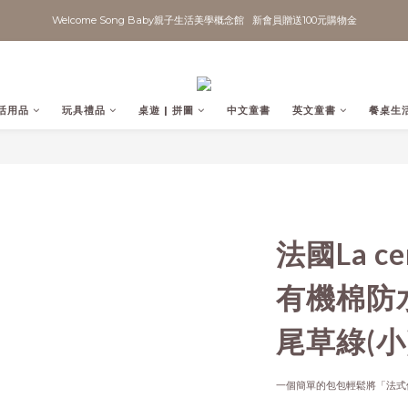
Welcome Song Baby親子生活美學概念館   新會員贈送100元購物金
活用品
玩具禮品
桌遊 | 拼圖
中文童書
英文童書
餐桌生
法國La ceri
有機棉防
尾草綠(小
一個簡單的包包輕鬆將「法式