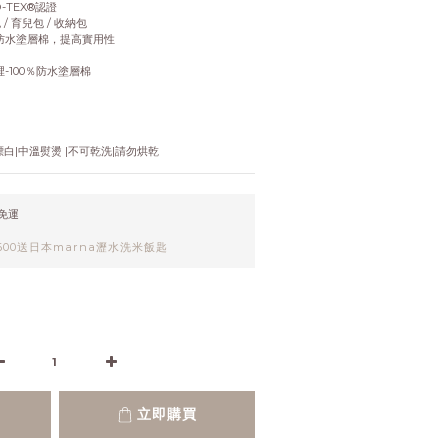
-TEX®認證
/ 育兒包 / 收納包
%防水塗層棉，提高實用性
裡-100％防水塗層棉
白|中溫熨燙 |不可乾洗|請勿烘乾
元免運
00送日本marna瀝水洗米飯匙
立即購買