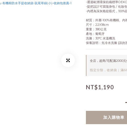
-通過歐洲環保紡織標準OEKO
-提把設計可當隨身包 / 化妝包 
-內裡為深灰格紋樣式，100
材質：外層-100%有機棉、內
尺寸：22X18cm
重量：380公克
產地：葡萄牙
洗滌：30°C 水溫機洗
保養說明：先冷水洗滌 |請勿漂
全店，超商/宅配滿2000
指定分類，收納袋｜滿66
NT$1,190
加入購物車