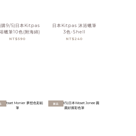
預購9/5)日本Kitpas
日本Kitpas 沐浴蠟筆
日本Kitpa
浴蠟筆10色(附海綿)
3色-Shell
3色-Co
NT$590
NT$240
NT$2
品
新品
新品