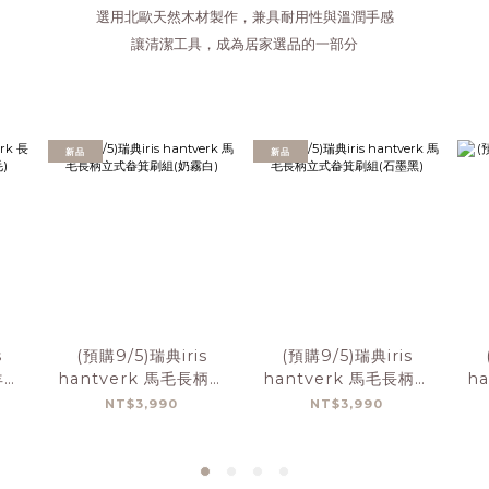
選用北歐天然木材製作，兼具耐用性與溫潤手感
讓清潔工具，成為居家選品的一部分
新品
新品
s
(預購9/5)瑞典iris
(預購9/5)瑞典iris
羊毛
hantverk 馬毛長柄立
hantverk 馬毛長柄立
h
)
式畚箕刷組(奶霧白)
式畚箕刷組(石墨黑)
NT$3,990
NT$3,990