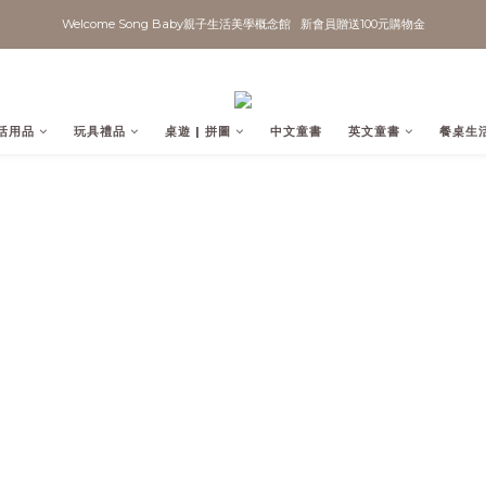
Welcome Song Baby親子生活美學概念館   新會員贈送100元購物金
活用品
玩具禮品
桌遊 | 拼圖
中文童書
英文童書
餐桌生