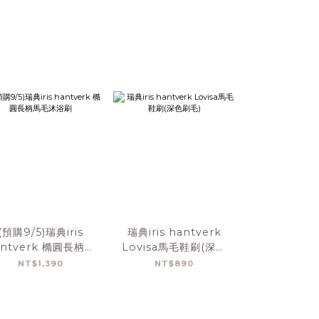
(預購9/5)瑞典iris
瑞典iris hantverk
瑞典iris han
antverk 橢圓長柄馬
Lovisa馬毛鞋刷(深色
心圓形馬毛
毛沐浴刷
刷毛)
NT$1,390
NT$890
NT$1,