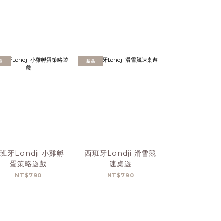
品
新品
班牙Londji 小雞孵
西班牙Londji 滑雪競
西班牙Lond
蛋策略遊戲
速桌遊
物拼
NT$790
NT$790
NT$1,