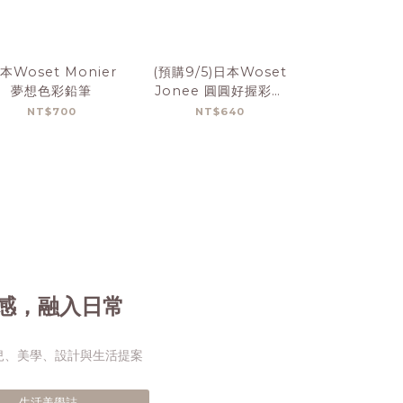
本Woset Monier
(預購9/5)日本Woset
(預購9/5)日
夢想色彩鉛筆
Jonee 圓圓好握彩色
小蟲蟲分享
筆
NT$700
NT$640
NT$4
感，融入日常
兒、美學、設計與生活提案
生活美學誌