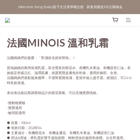
Welcome Song Baby親子生活美學概念館   新會員贈送100元購物金
法國MINOIS 溫和乳霜
法國媽媽們的最愛：「對濕疹也很有幫助」！
質地細緻的萬用保濕乳霜，富含豐富的橙花水、有機乳木果油、有機甜杏仁油，有
效鎮定舒緩泛紅、滋潤肌膚，保護寶寶皮膚免於乾燥，適用於臉部、全身。
法國媽媽們喜歡隨身攜帶，不僅幫寶寶保濕，更當作個人護手霜。經測試，可24小
時長效保濕。
來自南法格拉斯調香師設計的橙花香氣，可以安撫寶寶情緒。
-無動物實驗
-寶寶適用
-敏弱肌適用
● 容量：100ml
● 有效日期：2028/04
● 主要成分：有機橙花水、有機金盞花、有機乳木果油、有機甜杏仁油
● 用法&用途：將乳霜於雙手溫熱搓開，輕輕塗抹於臉部和身體。出生即適用。