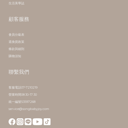
生活美學誌
顧客服務
會員分級表
退換貨政策
條款與細則
購物須知
聯繫我們
客服電話07-7210219
營業時間08:30-17:30
統一編號53597268
service@songbabyjoy.com