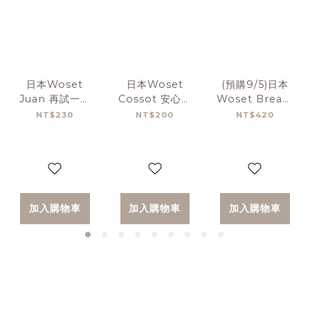
日本Woset
日本Woset
(預購9/5)日本
Juan 再試一次
Cossot 安心削
Woset Breata
橡皮擦
筆器
溫柔安全剪刀
NT$230
NT$200
NT$420
加入購物車
加入購物車
加入購物車