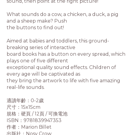
sound, then point at the right picture!
What sounds do a cow, a chicken, a duck, a pig
and a sheep make? Push
the buttons to find out!
Aimed at babies and toddlers, this ground-
breaking series of interactive
board books has a button on every spread, which
plays one of five different
exceptional quality sound effects. Children of
every age will be captivated as
they bring the artwork to life with five amazing
real-life sounds.
適讀年齡：0-2歲
尺寸：15x15cm
規格：硬頁 / 12頁 / 可換電池
ISBN：9781839947353
作者：Marion Billet
出版社：Nosy Crow