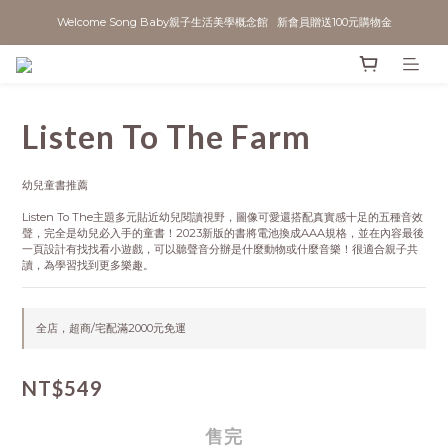
Welcome Song Baby親子生活美學概念館   新會員贈送100元購物金
Listen To The Farm
幼兒童書推薦
Listen To The主題多元貼近幼兒閱讀視野，圖像可愛還搭配真實感十足的五種音效
聲，完全是幼兒必入手的童書！2023新版的書將電池換成AAA規格，並在內容最後
一頁設計有找找看小遊戲，可以聽聲音分辦是什麼動物或什麼音樂！很適合親子共
讀，為學習找到更多樂趣。
全店，超商/宅配滿2000元免運
NT$549
售完