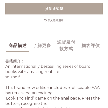
貨到通知我
加入追蹤清單
送貨及付
商品描述
了解更多
顧客評價
款方式
書籍簡介：
An internationally bestselling series of board
books with amazing real-life
sounds!
This brand new edition includes replaceable AAA
batteries and an exciting
‘Look and Find’ game on the final page. Press the
button, recognise the