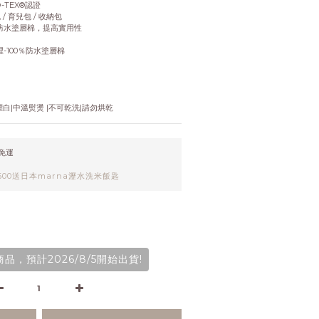
-TEX®認證
/ 育兒包 / 收納包
%防水塗層棉，提高實用性
裡-100％防水塗層棉
白|中溫熨燙 |不可乾洗|請勿烘乾
元免運
00送日本marna瀝水洗米飯匙
品，預計2026/8/5開始出貨!