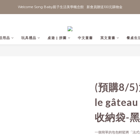
Welcome Song Baby親子生活美學概念館   新會員贈送100元購物金
活用品
玩具禮品
桌遊 | 拼圖
中文童書
英文童書
餐桌生
(預購8/5)法
le gâ
收納袋-黑
一個簡單的包包輕鬆將「法式