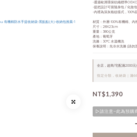
-通過歐洲環保紡織標準OEKO
-提把設計可當隨身包 / 化妝包 
-內裡為深灰格紋樣式，100
材質：外層-100%有機棉、內
尺寸：28X23cm
重量：380公克
產地：葡萄牙
洗滌：30°C 水溫機洗
保養說明：先冷水洗滌 |請勿漂
全店，超商/宅配滿2000
指定分類，收納袋｜滿66
NT$1,390
▷請注意~此為預購商