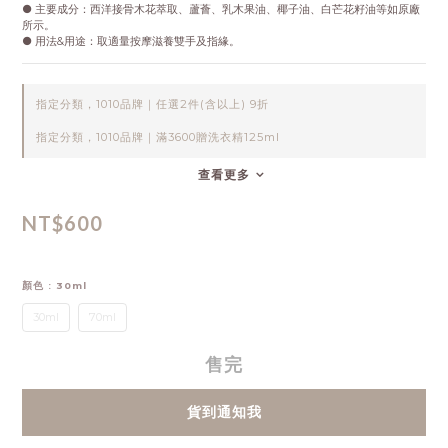
● 主要成分：西洋接骨木花萃取、蘆薈、乳木果油、椰子油、白芒花籽油等如原廠
所示。
● 用法&用途：取適量按摩滋養雙手及指緣。
指定分類，1010品牌｜任選2件(含以上) 9折
指定分類，1010品牌｜滿3600贈洗衣精125ml
查看更多
NT$600
顏色
: 30ml
30ml
70ml
售完
貨到通知我