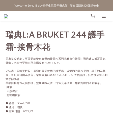
Welcome Song Baby親子生活美學概念館   新會員贈送100元購物金
瑞典L:A BRUKET 244 護手
霜-接骨木花
居家抗疫時刻，更需要能帶來好運的接骨木系列洗滌身心鬱悶！透過迷人盛夏香氣
發散，宅家也要給自己來場療癒HOME SPA
更清爽！質地更輕盈！最適合夏天使用的護手霜！以溫和的乳木果油、椰子油為基
底，可抵禦自由基侵害，榮獲歐盟COSMOS NATURAL天然認證，低敏度成份不刺
激手部肌膚。 
萃取自接骨木花與柑橘，疊加細緻花香，打造充滿活力、如氣泡般的清新氣息。
-純素
-天然認證
-無動物實驗
● 容量：30ml／70ml
● 產地：瑞典
● 有效日期：2027/01