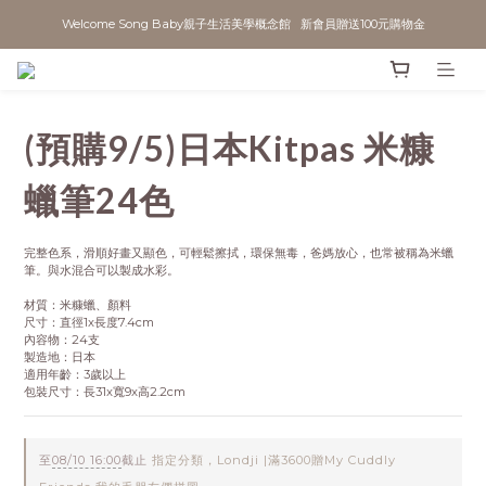
Welcome Song Baby親子生活美學概念館   新會員贈送100元購物金
(預購9/5)日本Kitpas 米糠
蠟筆24色
完整色系，滑順好畫又顯色，可輕鬆擦拭，環保無毒，爸媽放心，也常被稱為米蠟
筆。與水混合可以製成水彩。
材質：米糠蠟、顏料
尺寸：直徑1x長度7.4cm
內容物：24支
製造地：日本
適用年齡：3歲以上
包裝尺寸：長31x寬9x高2.2cm
至
08/10 16:00
截止
指定分類，Londji |滿3600贈My Cuddly