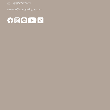
統一編號53597268
service@songbabyjoy.com