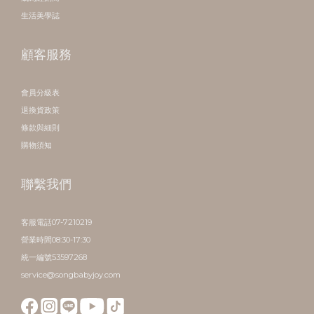
生活美學誌
顧客服務
會員分級表
退換貨政策
條款與細則
購物須知
聯繫我們
客服電話07-7210219
營業時間08:30-17:30
統一編號53597268
service@songbabyjoy.com