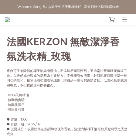
Welcome Song Baby親子生活美學概念館   新會員贈送100元購物金
法國KERZON 無敵潔淨香
氛洗衣精_玫瑰
來自可生物降解的椰子油與橄欖油，不添加界面活性劑，透過南法普羅旺斯傳統工
藝，以天然成分製成的皂基為主要配方。不僅能有效清潔，針對肌膚與環境都一視
同仁的溫和。植物油脂柔潤衣物纖維，讓織品一整天都蓬鬆柔軟。以雪松為基底調
和香氣，不但抗菌還可以香很久。
-100%天然精油
-無動物實驗
-敏弱肌適用
-可回收包裝
● 容量：1000ml
● 有效日期：2027/07
● 主要成分：以雪松為基底調和玫瑰等香氣，清潔力以椰子油等如原廠所示之天然
成分。