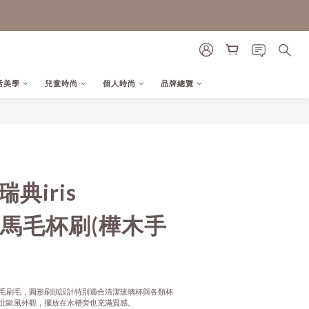
活美學
兒童時尚
個人時尚
品牌總覽
立即購買
瑞典iris
rk 馬毛杯刷(樺木手
毛刷毛，圓形刷頭設計特別適合清潔玻璃杯與各類杯
北歐風外觀，擺放在水槽旁也充滿質感。