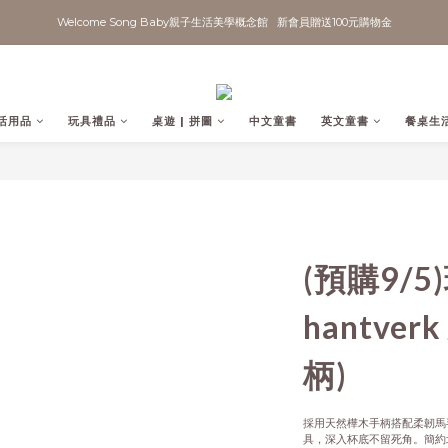
Welcome Song Baby親子生活美學概念館   新會員贈送100元購物金
活用品
玩具禮品
桌遊 | 拼圖
中文童書
英文童書
餐桌生
(預購9/5)
hantve
柄)
採用天然樺木手柄搭配柔韌馬
具，深入杯底不留死角。簡約