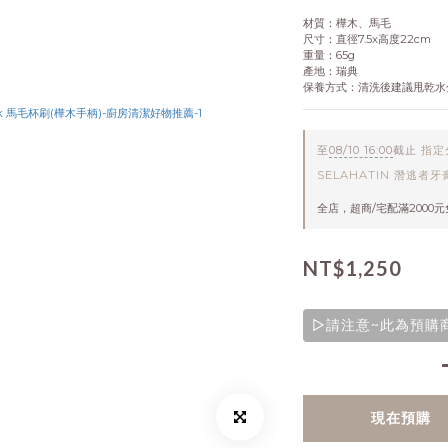
材質：樺木、馬毛
尺寸：直徑7.5x高度22cm
重量：65g
產地：瑞典
保養方式：清洗後建議甩乾水
至
08/10 16:00
截止
指定分
SELAHATIN 潛逃者牙
全店，超商/宅配滿2000
NT$1,250
▷請注意~此為預購商
現在預購