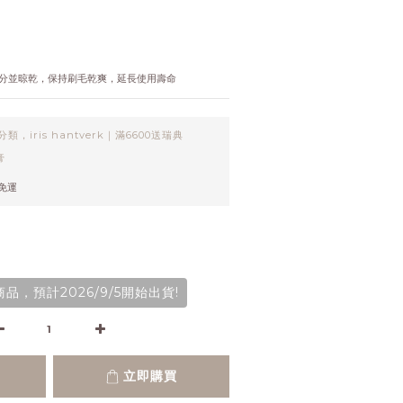
分並晾乾，保持刷毛乾爽，延長使用壽命
類，iris hantverk｜滿6600送瑞典
膏
元免運
品，預計2026/9/5開始出貨!
立即購買