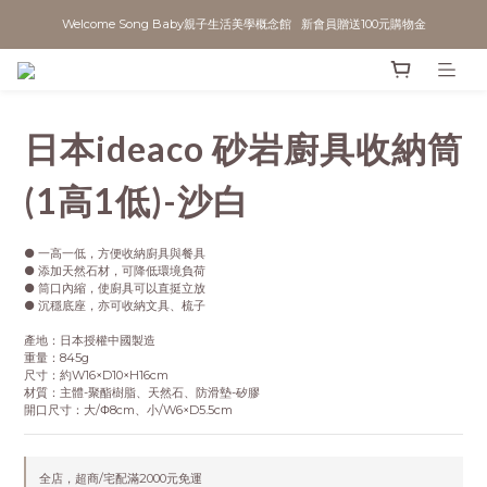
Welcome Song Baby親子生活美學概念館   新會員贈送100元購物金
日本ideaco 砂岩廚具收納筒
(1高1低)-沙白
● 一高一低，方便收納廚具與餐具
● 添加天然石材，可降低環境負荷
● 筒口內縮，使廚具可以直挺立放
● 沉穩底座，亦可收納文具、梳子
產地：日本授權中國製造
重量：845g
尺寸：約W16×D10×H16cm
材質：主體-聚酯樹脂、天然石、防滑墊-矽膠
開口尺寸：大/Φ8cm、小/W6×D5.5cm
全店，超商/宅配滿2000元免運