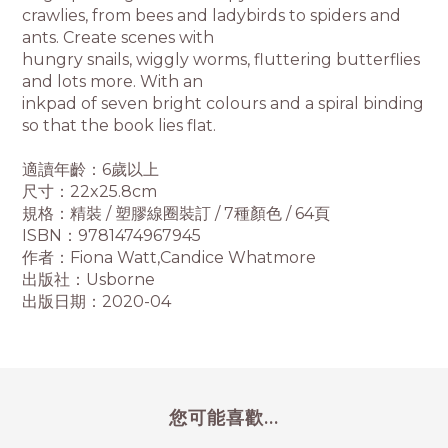
crawlies, from bees and ladybirds to spiders and
ants. Create scenes with
hungry snails, wiggly worms, fluttering butterflies
and lots more. With an
inkpad of seven bright colours and a spiral binding
so that the book lies flat.
適讀年齡：6歲以上
尺寸：22x25.8cm
規格：精裝 / 塑膠線圈裝訂 / 7種顏色 / 64頁
ISBN：9781474967945
作者：Fiona Watt,Candice Whatmore
出版社：Usborne
出版日期：2020-04
您可能喜歡...