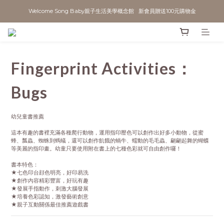
Welcome Song Baby親子生活美學概念館   新會員贈送100元購物金
Fingerprint Activities：
Bugs
幼兒童書推薦
這本有趣的書裡充滿各種爬行動物，運用指印壓色可以創作出好多小動物，從蜜
蜂、瓢蟲、蜘蛛到螞蟻，還可以創作飢餓的蝸牛、蠕動的毛毛蟲、翩翩起舞的蝴蝶
等美麗的指印畫。幼童只要使用附在書上的七種色彩就可自由創作囉！
書本特色：
★七色印台顔色明亮，好印易洗
★創作內容精彩豐富，好玩有趣
★發展手指動作，刺激大腦發展
★培養色彩認知，激發藝術創意
★親子互動關係最佳推薦遊戲書