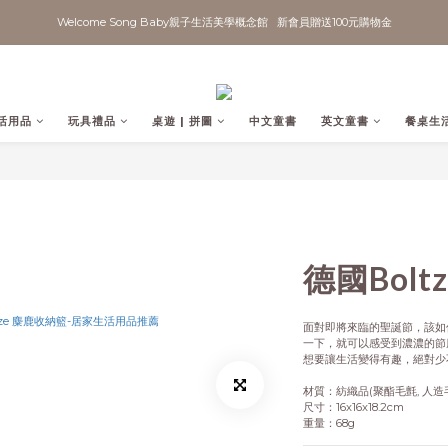
Welcome Song Baby親子生活美學概念館   新會員贈送100元購物金
活用品
玩具禮品
桌遊 | 拼圖
中文童書
英文童書
餐桌生
德國Bolt
面對即將來臨的聖誕節，該如
一下，就可以感受到濃濃的節慶
想要讓生活變得有趣，絕對少不
材質：紡織品(聚酯毛氈, 人造
尺寸：16x16x18.2cm
重量：68g