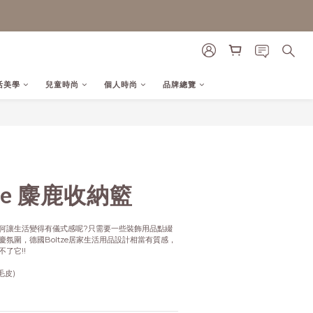
活美學
兒童時尚
個人時尚
品牌總覽
立即購買
ze 麋鹿收納籃
何讓生活變得有儀式感呢?只需要一些裝飾用品點綴
氛圍，德國Boltze居家生活用品設計相當有質感，
了它!!
毛皮)