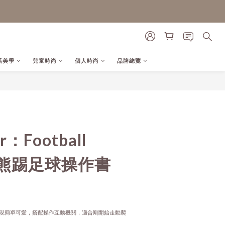
活美學
兒童時尚
個人時尚
品牌總覽
立即購買
ar：Football
r 熊熊踢足球操作書
現簡單可愛，搭配操作互動機關，適合剛開始走動爬