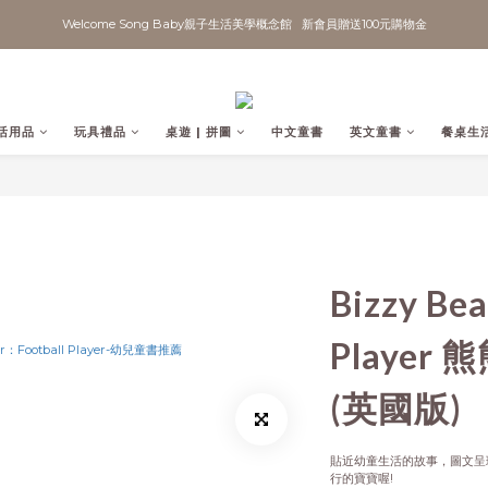
Welcome Song Baby親子生活美學概念館   新會員贈送100元購物金
活用品
玩具禮品
桌遊 | 拼圖
中文童書
英文童書
餐桌生
Bizzy Be
Playe
(英國版)
貼近幼童生活的故事，圖文呈
行的寶寶喔!