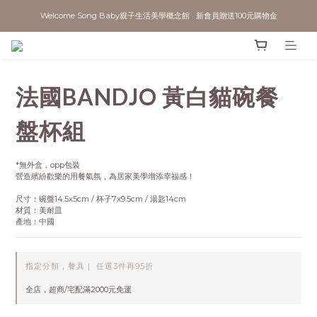
Welcome Song Baby親子生活美學概念館   新會員贈送100元購物金
法國BANDJO 黃白貓碗餐
盤杯組
*無外盒，opp包裝
營造繽紛歡樂的用餐氣氛，為居家美學增添幸福感！
尺寸：碗盤14.5x5cm / 杯子7x9.5cm / 湯匙14cm
材質：美耐皿
產地：中國
指定分類，餐具｜ 任選3件再95折
全店，超商/宅配滿2000元免運