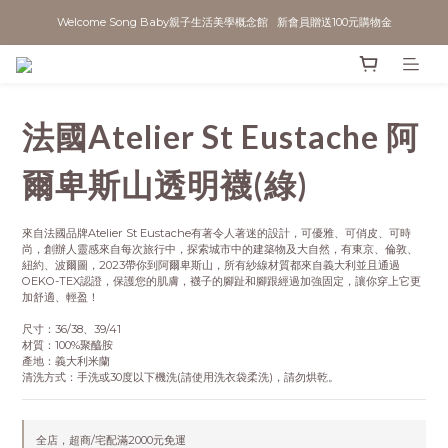
Welcome Song Baby親子生活美學概念館   新會員贈送100元購物金
法國Atelier St Eustache 阿
爾卑斯山透明襪(綠)
來自法國品牌Atelier St Eustache有著令人著迷的設計，可優雅、可俏皮、可時
尚，創辦人靈感來自每次旅行中，探索城市中的建築物及大自然，有東京、倫敦、
紐約、波爾圖，2023帶你到阿爾卑斯山，所有紗線材質都來自義大利並且通過
OEKO-TEX認證，保護您的肌膚，襪子的腳趾和腳跟經過加強固定，讓你穿上它更
加舒適、輕盈！
尺寸：36/38、39/41
材質：100%聚醯胺
產地：義大利米蘭
清洗方式：手洗或30度以下機洗(請使用洗衣袋柔洗)，請勿烘乾。
全店，超商/宅配滿2000元免運