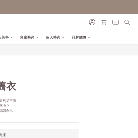
活美學
兒童時尚
個人時尚
品牌總覽
立即購買
舊衣
系列第三彈
舊衣？
認識自己
元免運