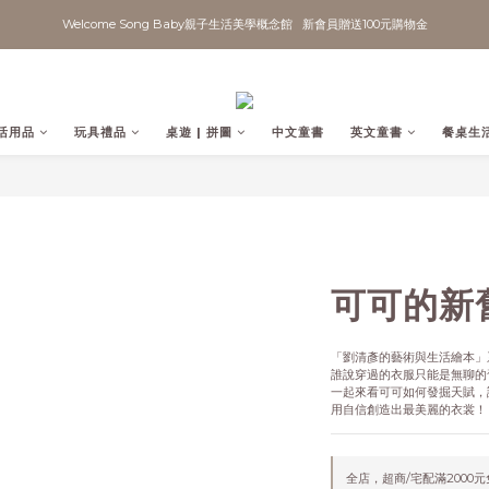
Welcome Song Baby親子生活美學概念館   新會員贈送100元購物金
活用品
玩具禮品
桌遊 | 拼圖
中文童書
英文童書
餐桌生
可可的新
「劉清彥的藝術與生活繪本」
誰說穿過的衣服只能是無聊的
一起來看可可如何發掘天賦，
用自信創造出最美麗的衣裳！
全店，超商/宅配滿2000