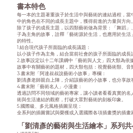
書本特色
每一本的主題著重孩子於生活中與藝術的連結過程，當
中的角色在不同的成長主題中，獲得前進的力量與方向
除了孩子的成長主題，以四類藝術做為背景：「舞蹈」
子為主角的故事，詮釋「藝術源於生活，也應用於生活
的特性。
1.結合現代孩子所面臨的成長議題：
以小孩子作為主角，結合當前社會的孩子所面臨的成長
2.故事設定以十二年課綱中「藝術與人文」四大類為依
故事中有關藝術的題材，四大類包括：視覺藝術類、音
3.書末附「阿達叔叔說藝術小故事」專欄：
劉清彥老師親自上陣，介紹該藝術的小故事，也分享故
4.書末附「藝術名人」小漫畫：
透過訪問不同領域的藝術專家，讓小讀者看看真實的名
術
與生活連結的觀察，打破大眾對藝術的刻板印象。
5.國際級、多元風格插圖呈現：
全系列的插圖嘗試與榮獲或入選國際各項插畫獎的插畫
「劉清彥的藝術與生活繪本」系列共