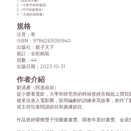
1《我是黑天鵝》
2 《小歌手與玫瑰花》
3 《可可的新舊衣》
4 《大易的首映會》
規格
注音：有
ISBN：9786263055940
出版社：親子天下
裝訂：全彩精裝
頁數：44
出版日期：2023-10-31
作者介紹
劉清彥（阿達叔叔）
從小愛看電影，大學和研究所的時候曾經在報紙上撰寫
後來沒進入電影圈，卻用編劇的訓練來寫故事，創作了
視主持兒童閱讀節目和廣播節目。
作品曾經榮獲豐子愷圖畫書獎、開卷年度好書獎、金鼎