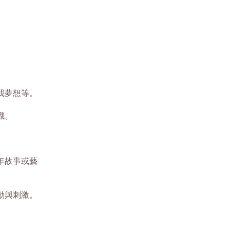
我夢想等。
識。
年故事或藝
動與刺激。