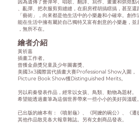
因為遺傳了會彈琴、唱歌、翻譯、寫作、畫畫和烘焙點
、亂彈、把衣服剪剪縫縫，在廚房裡胡搞瞎搞，甚至還跟
「藝術」，向來都是他生活中的小樂趣和小確幸。創作
能在生活中擁有屬於自己獨特又富有創意的小樂趣，並
，無所不在。
繪者介紹
黃祈嘉
插畫工作者。
曾獲金鼎獎兒童及少年圖書獎、
美國3x3國際當代插畫大賽Professional Show入圍，
Picture Book Show獲Distinguished Merits。
另以莉秦發表作品，經常以女孩、鳥類、動物為題材。
希望能透過畫筆為這個世界帶來一些小小的美好與溫暖
已出版的繪本有：《噴射龜》、《阿嬤的碗公》、《遷
其他作品散見各大報章雜誌。另有文創商品發表。