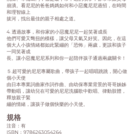
崩潰。看尼尼的爸爸媽媽如何和小惡魔尼尼過招，在時間
和理智線上
拔河，找出最佳的親子相處之道。
4. 透過故事，和你家的小惡魔尼尼一起笑著成長
他們可愛又彆扭的模樣，讓父母又氣又好笑。因此，在這
個大人小孩情緒都如此緊繃的「恐怖」兩歲，更該和孩子
一同笑著成
長。讓小惡魔尼尼系列和你一起陪伴孩子通過兩歲關卡！
５.超可愛的尼尼專屬歌曲，帶孩子一起唱唱跳跳，開心做
個小天使
由日本專業詞曲家作詞作曲、由幼保專業背景的哥哥姊姊
帶動唱，讓幼兒在可愛的尼尼洗腦歌中歡唱、律動肢體，
釋放親子緊
繃的情緒，讓孩子做個快樂的小天使。
規格
注音：有
ISBN：9786263054264