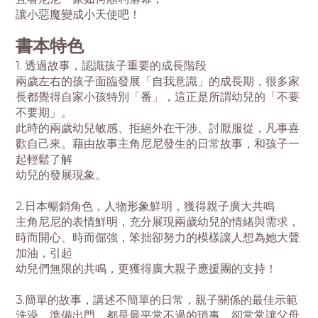
讓小惡魔變成小天使吧！
書本特色
1. 透過故事，認識孩子重要的成長階段
兩歲左右的孩子面臨發展「自我意識」的成長期，很多家
長都覺得自家小孩特別「番」，這正是所謂幼兒的「不要
不要期」。
此時的兩歲幼兒敏感、拒絕外在干涉、討厭服從，凡事喜
歡自己來。藉由故事主角尼尼發生的日常故事，和孩子一
起輕鬆了解
幼兒的發展現象。
2.日本暢銷角色，人物形象鮮明，獲得親子廣大共鳴
主角尼尼的表情鮮明，充分展現兩歲幼兒的情緒與需求，
時而開心、時而倔強，笨拙卻努力的模樣讓人想為她大聲
加油，引起
幼兒們無限的共鳴，更獲得廣大親子應援團的支持！
3.簡單的故事，講述不簡單的日常，親子關係的最佳示範
洗澡、準備出門，都是最平常不過的瑣事，卻常常讓父母