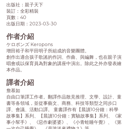
出版社：親子天下
裝訂：全彩精裝
頁數：40
出版日期：2023-03-30
作者介紹
ケロポンズ Keropons
增田裕子和平田明子所組成的音樂團體。
創作出適合孩子歌謠的作詞、作曲、與編舞，也在親子演
唱會或以保育員為對象的講座中演出。除此之外亦發表繪
本作品。
譯者介紹
詹慕如
自由口筆譯工作者。翻譯作品散見推理、文學、設計、童
書等各領域，並從事藝文、商務、科技等類型之同步口
譯、會議、活動口譯。 童書譯作有【晨讀10分鐘：科學
故事集】系列、【晨讀10分鐘：實驗故事集】系列、《家
事小幫手》、《惡作劇婆婆》、《小青蛙睡午覺》、《第
一次自己睡覺》、《是誰送來禮物？》等。