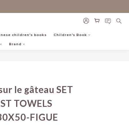
inese children's books
Children's Book
Brand
BUY NOW
sur le gâteau SET
EST TOWELS
30X50-FIGUE