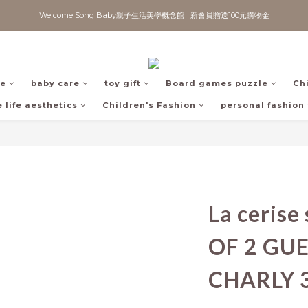
Welcome Song Baby親子生活美學概念館   新會員贈送100元購物金
fe
baby care
toy gift
Board games puzzle
Ch
 life aesthetics
Children's Fashion
personal fashion
La cerise 
OF 2 GU
CHARLY 