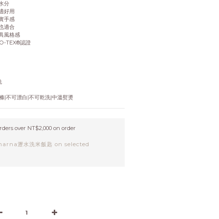
水分
適好用
實手感
也適合
具風格感
-TEX®認證
洗
|不可漂白|不可乾洗|中溫熨燙
orders over NT$2,000 on order
rna瀝水洗米飯匙 on selected