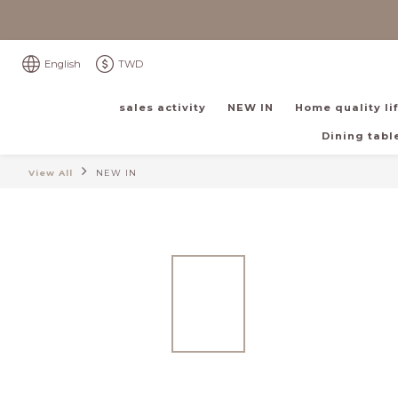
English
TWD
sales activity
NEW IN
Home quality li
Dining table
View All
NEW IN