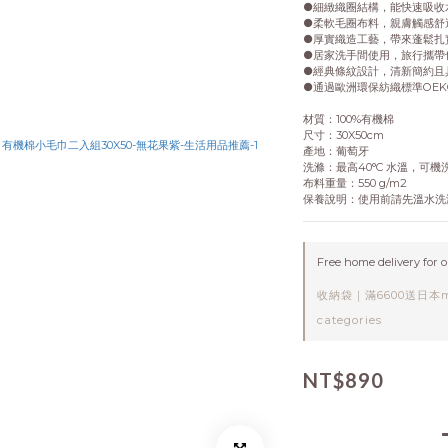
●細緻織圈結構，能快速吸收
●柔軟毛圈布料，親膚觸感舒
●厚實織造工藝，帶來蓬鬆扎
●居家洗手間使用，旅行攜帶
●經典條紋設計，清新簡約且
●通過歐洲環保紡織標準OEKO
材質：100%有機棉
尺寸：30X50cm
產地：葡萄牙
洗滌：最高40°C 水溫，可機
布料重量：550 g/m2
保養說明：使用前請先溫水洗滌
Free home delivery for 
收納袋｜滿6600送日本ma
categories
NT$890