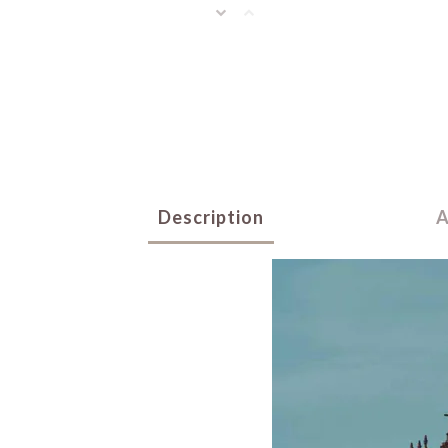
Description
A