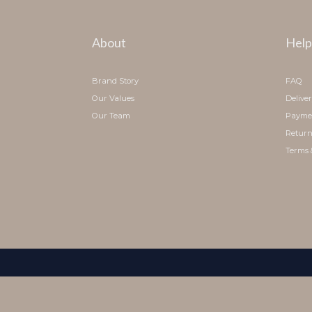
About
Help
Brand Story
FAQ
Our Values
Delive
Our Team
Payme
Return
Terms 