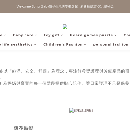
Welcome Song Baby親子生活美學概念館   新會員贈送100元購物金
fe
baby care
toy gift
Board games puzzle
Ch
 life aesthetics
Children's Fashion
personal fashion
立以來，始終以「純淨、安全、舒適」為理念，專注於母嬰護理與芳療產
。
iva 為媽媽與寶寶的每一個階段提供貼心陪伴。讓日常護理不只是
懷孕時期