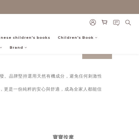
inese children's books
Children's Book
Brand
prev
next
品的研發。品牌堅持選用天然有機成分，避免任何刺激性
保養，更是一份純粹的安心與舒適，成為全家人都能信
寶寶按摩