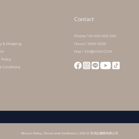
Contact
Phone / XX-XXX-XXX-XXX
ry & Shipping
Hours / XXXX-XXXX
nt
Mail / XXX@XXXX.COM
 Policy
& Conditions
Return Policy
|
Terms and Conditions
| 2021 © 宋貝比國際有限公司