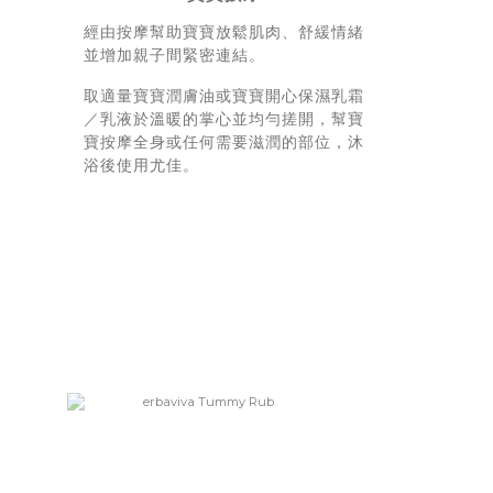
經由按摩幫助寶寶放鬆肌肉、舒緩情緒
並增加親子間緊密連結。
取適量寶寶潤膚油或寶寶開心保濕乳霜
／乳液於溫暖的掌心並均勻搓開，幫寶
寶按摩全身或任何需要滋潤的部位，沐
浴後使用尤佳。