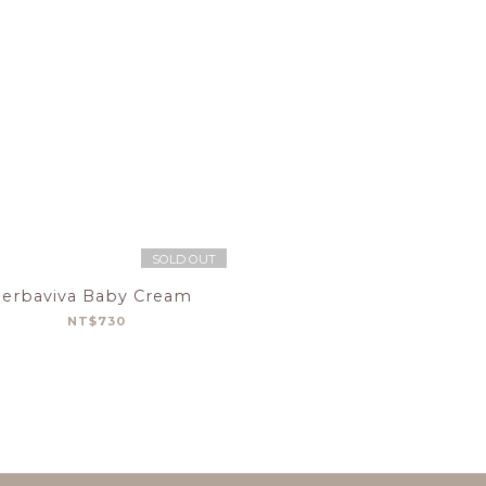
SOLD OUT
erbaviva Baby Cream
NT$730