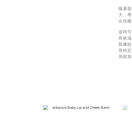
隨著胎
大，導
出現腹
這時可
有效滋
肌膚紋
等特定
局部加