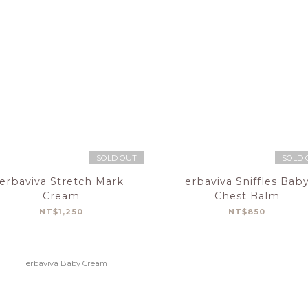
SOLD OUT
SOLD 
erbaviva Stretch Mark
erbaviva Sniffles Bab
Cream
Chest Balm
NT$1,250
NT$850