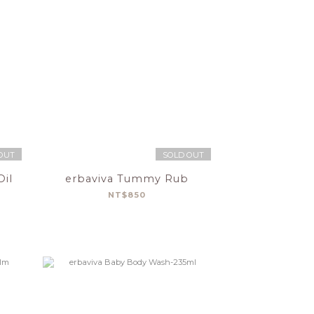
OUT
SOLD OUT
Oil
erbaviva Tummy Rub
NT$850