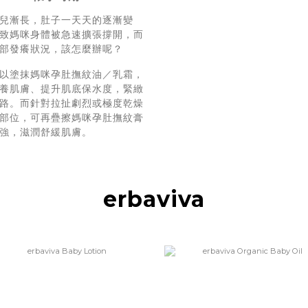
兒漸長，肚子一天天的逐漸變
致媽咪身體被急速擴張撐開，而
部發癢狀況，該怎麼辦呢？
以塗抹媽咪孕肚撫紋油／乳霜，
養肌膚、提升肌底保水度，緊緻
路。而針對拉扯劇烈或極度乾燥
部位，可再疊擦媽咪孕肚撫紋膏
強，滋潤舒緩肌膚。
erbaviva