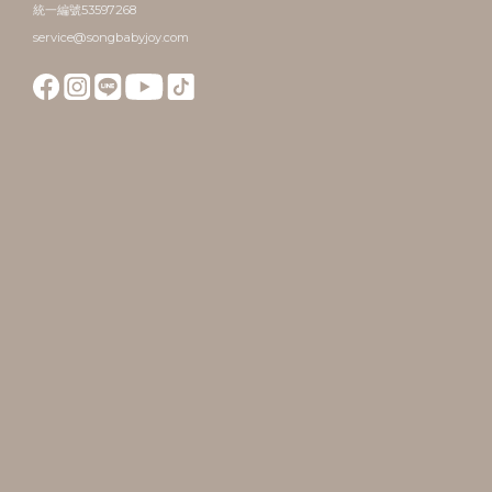
統一編號53597268
service@songbabyjoy.com