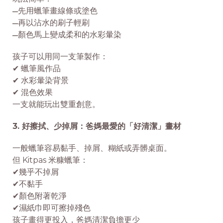
先用蠟筆畫線條或塗色
—
再以沾水的刷子輕刷
—
顏色馬上變成柔和的水彩暈染
—
孩子可以用同一支筆製作：
✔ 蠟筆風作品
✔ 水彩暈染背景
✔ 混色效果
一支就能玩出雙重創意。
3. 好擦拭、少掉屑：爸媽最愛的「好清潔」畫材
一般蠟筆容易黏手、掉屑、糊紙或弄髒桌面。
但 Kitpas 米糠蠟筆：
✔幾乎不掉屑
✔不黏手
✔顏色附著乾淨
✔濕紙巾即可擦掉殘色
孩子畫得更投入，爸媽清潔負擔更少