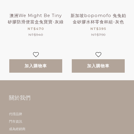
澳洲We Might Be Tiny
新加坡bopomofo 兔兔鉑
矽膠防滑便當盒兔寶寶-灰綠
金矽膠水杯零食杯組-灰色
NT$470
NT$395
NT$940
NT$790
加入購物車
加入購物車
關於我們
代理品牌
門市資訊
成為經銷商