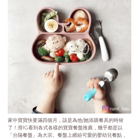
家中寶寶快要滿四個月，該是為他/她添購餐具的時候
了！滑IG看到各式各樣的寶寶餐盤推薦，幾乎都是以
「分隔餐盤」為大宗。餐盤上繽紛可愛的嬰幼兒餐點，