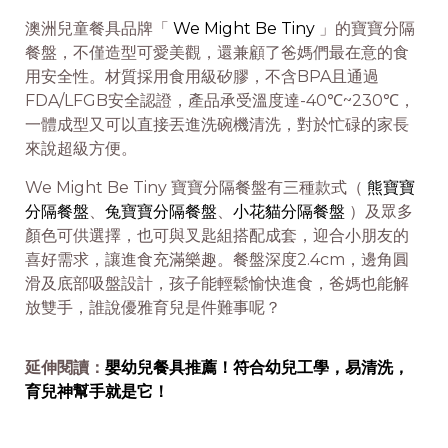
澳洲兒童餐具品牌「
We Might Be Tiny
」的寶寶分隔
餐盤，不僅造型可愛美觀，還兼顧了爸媽們最在意的食
用安全性。材質採用食用級矽膠，不含BPA且通過
FDA/LFGB安全認證，產品承受溫度達-40℃~230℃，
一體成型又可以直接丟進洗碗機清洗，對於忙碌的家長
來說超級方便。
We Might Be Tiny 寶寶分隔餐盤有三種款式（
熊寶寶
分隔餐盤
、
兔寶寶分隔餐盤
、
小花貓分隔餐盤
）及眾多
顏色可供選擇，也可與叉匙組搭配成套，迎合小朋友的
喜好需求，讓進食充滿樂趣。餐盤深度2.4cm，邊角圓
滑及底部吸盤設計，孩子能輕鬆愉快進食，爸媽也能解
放雙手，誰說優雅育兒是件難事呢？
延伸閱讀：
嬰幼兒餐具推薦！符合幼兒工學，易清洗，
育兒神幫手就是它！