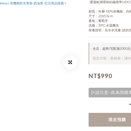
-通過歐洲環保紡織標準OEKO
材質：外層-100%有機棉、內
尺寸：20X5.5cm
產地：葡萄牙
洗滌：30°C 水溫機洗
保養說明：先冷水洗滌 |請勿漂
全店，超商/宅配滿2000
指定分類，收納袋｜滿66
NT$990
▷請注意~此為預購商
現在預購