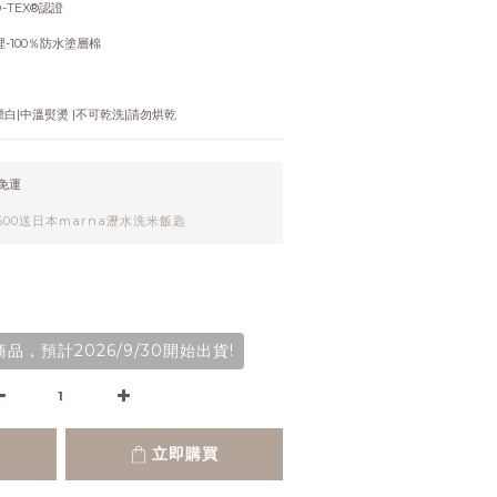
-TEX®認證
裡-100％防水塗層棉
白|中溫熨燙 |不可乾洗|請勿烘乾
元免運
00送日本marna瀝水洗米飯匙
品，預計2026/9/30開始出貨!
立即購買