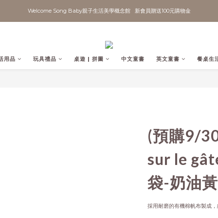
Welcome Song Baby親子生活美學概念館   新會員贈送100元購物金
活用品
玩具禮品
桌遊 | 拼圖
中文童書
英文童書
餐桌生
(預購9/30
sur le 
袋-奶油黃
採用耐磨的有機棉帆布製成，