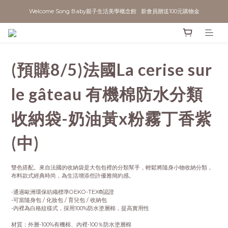
Welcome Song Baby親子生活美學概念館   新會員贈送100元購物金
(預購8/5)法國La cerise sur
le gâteau 有機棉防水分類
收納袋-奶油黃x粉霧丁香紫
(中)
雙色搭配。來自法國的收納袋是大包包裡的分類幫手，輕鬆將隨身小物收納分類，
布料款式經典時尚，為生活增添些許優雅簡約感。
-通過歐洲環保紡織標準OEKO-TEX®認證
-可當隨身包 / 化妝包 / 育兒包 / 收納包
-內裡為白格紋樣式，採用100%防水塗層棉，提高實用性
材質：外層-100%有機棉、內裡-100％防水塗層棉