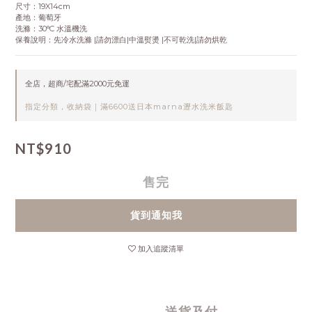
尺寸：19X14cm
產地：葡萄牙
洗滌：30°C 水溫機洗
保養說明：先冷水洗滌 |請勿漂白|中溫熨燙 |不可乾洗|請勿烘乾
全店，超商/宅配滿2000元免運
指定分類，收納袋｜滿6600送日本marna瀝水洗米飯匙
NT$910
售完
貨到通知我
加入追蹤清單
送貨及付