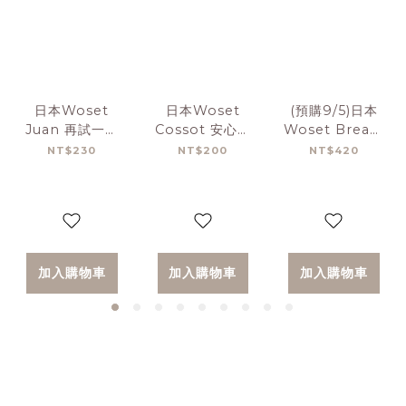
日本Woset
日本Woset
(預購9/5)日本
Juan 再試一次
Cossot 安心削
Woset Breata
橡皮擦
筆器
溫柔安全剪刀
NT$230
NT$200
NT$420
加入購物車
加入購物車
加入購物車