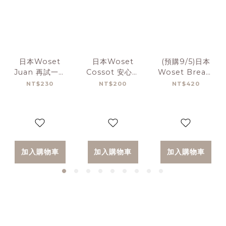
日本Woset
日本Woset
(預購9/5)日本
Juan 再試一次
Cossot 安心削
Woset Breata
橡皮擦
筆器
溫柔安全剪刀
NT$230
NT$200
NT$420
加入購物車
加入購物車
加入購物車