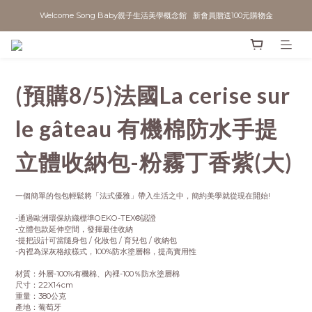
Welcome Song Baby親子生活美學概念館   新會員贈送100元購物金
(預購8/5)法國La cerise sur
le gâteau 有機棉防水手提
立體收納包-粉霧丁香紫(大)
一個簡單的包包輕鬆將「法式優雅」帶入生活之中，簡約美學就從現在開始!
-通過歐洲環保紡織標準OEKO-TEX®認證
-立體包款延伸空間，發揮最佳收納
-提把設計可當隨身包 / 化妝包 / 育兒包 / 收納包
-內裡為深灰格紋樣式，100%防水塗層棉，提高實用性
材質：外層-100%有機棉、內裡-100％防水塗層棉
尺寸：22X14cm
重量：380公克
產地：葡萄牙