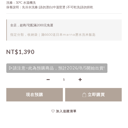
洗滌：30°C 水溫機洗
保養說明：先冷水洗滌 |請勿漂白|中溫熨燙 |不可乾洗|請勿烘乾
全店，超商/宅配滿2000元免運
指定分類，收納袋｜滿6600送日本marna瀝水洗米飯匙
NT$1,390
▷請注意~此為預購商品，預計2026/8/5開始出貨!
現在預購
立即購買
加入追蹤清單