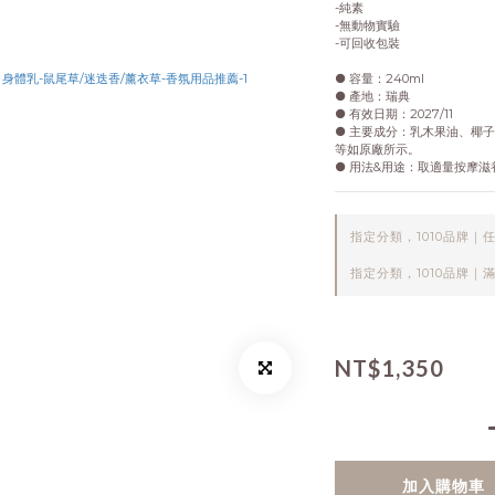
-純素
-無動物實驗
-可回收包裝
● 容量：240ml
● 產地：瑞典
● 有效日期：2027/11
● 主要成分：乳木果油、椰
等如原廠所示。
● 用法&用途：取適量按摩滋
指定分類，1010品牌｜任
指定分類，1010品牌｜滿
NT$1,350
加入購物車