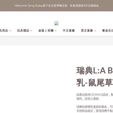
Welcome Song Baby親子生活美學概念館   新會員贈送100元購物金
活用品
玩具禮品
桌遊 | 拼圖
中文童書
英文童書
餐桌生
瑞典L:A B
乳-鼠尾草
該產品取得COSMOS認證
相同，請安心選購。
清爽的身體乳液易於吸收，可
天然精油成分，質地清爽不黏