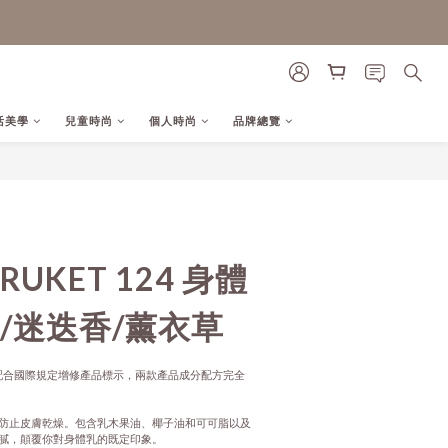
活美學
兒童時尚
個人時尚
品牌總覽
立即購買
RUKET 124 身體
/迷迭香/薰衣草
，配合國際規定增修產品標示，兩款產品成分配方完全
防止皮膚乾燥。包含乳木果油、椰子油和可可脂以及
膩，顛覆你對身體乳的既定印象。