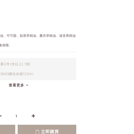
子油、可可脂、鼠尾草精油、薰衣草精油、迷迭香精油
養身體。
選2件(含以上) 9折
3600贈洗衣精125ml
查看更多
立即購買