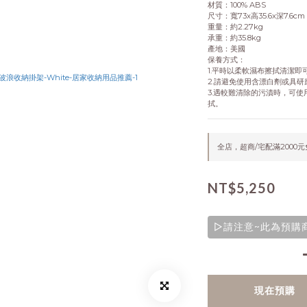
材質：100% ABS
尺寸：寬73x高35.6x深7.6cm
重量：約2.27kg
承重：約35.8kg
產地：美國
保養方式：
1.平時以柔軟濕布擦拭清潔即
2.請避免使用含漂白劑或具
3.遇較難清除的污漬時，可
拭。
全店，超商/宅配滿2000
NT$5,250
▷請注意~此為預購商品
現在預購