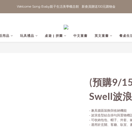
Welcome Song Baby親子生活美學概念館   新會員贈送100元購物金
活用品
玩具禮品
桌遊 | 拼圖
中文童書
英文童書
餐桌生
(預購9/15
Swell波
• 兼具牆面裝飾與收納機能
• 波浪造型結合掛勾與置物槽
• 可收納包包、帽子、外套、
• 適用於玄關、客廳、臥室、