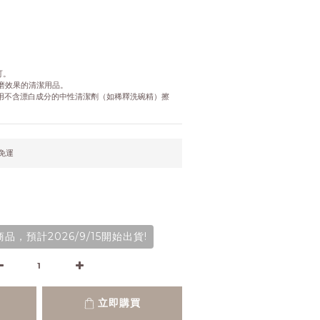
可。
研磨效果的清潔用品。
使用不含漂白成分的中性清潔劑（如稀釋洗碗精）擦
元免運
，預計2026/9/15開始出貨!
立即購買