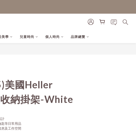
活美學
兒童時尚
個人時尚
品牌總覽
立即購買
)美國Heller
浪收納掛架-White
設計
鑰匙等日常用品
書房及工作空間